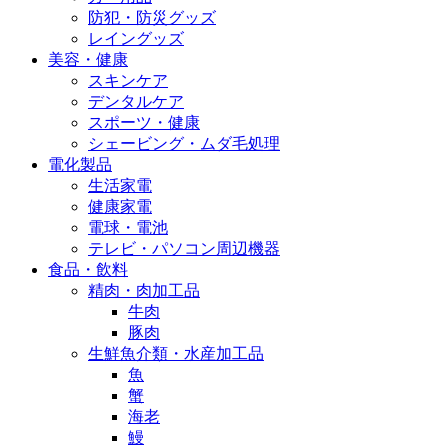
防犯・防災グッズ
レイングッズ
美容・健康
スキンケア
デンタルケア
スポーツ・健康
シェービング・ムダ毛処理
電化製品
生活家電
健康家電
電球・電池
テレビ・パソコン周辺機器
食品・飲料
精肉・肉加工品
牛肉
豚肉
生鮮魚介類・水産加工品
魚
蟹
海老
鰻