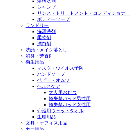
浴槽洗剤
シャンプー
リンス・トリートメント・コンディショナー
ボディーソープ
ランドリー
洗濯洗剤
柔軟剤
漂白剤
洗顔・メイク落とし
消臭・芳香剤
衛生用品
マスク・ウイルス予防
ハンドソープ
ベビー・オムツ
ヘルスケア
大人用おむつ
軽失禁パッド男性用
軽失禁パッド女性用
介護用ウェットタオル
生理用品
文具・オフィス用品
カー用品