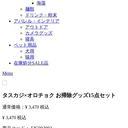
海藻
麺類
ドリンク・粉末
アパレル・インテリア
アウトドア
カメラグッズ
寝具
ペット用品
犬用
猫用
在庫処分SALE品
Menu
タスカジ×オロチョク お掃除グッズ15点セット
通常価格：
¥ 3,470
税込
¥ 3,470
税込