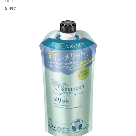
ｍｌ
¥ 957