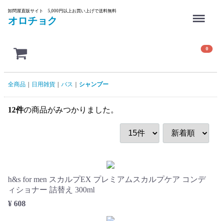
Menu
卸問屋直販サイト 5,000円以上お買い上げで送料無料
オロチョク
0
全商品
日用雑貨
バス
シャンプー
12
件
の商品がみつかりました。
h&s for men スカルプEX プレミアムスカルプケア コンデ
ィショナー 詰替え 300ml
¥ 608