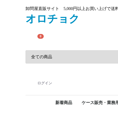
卸問屋直販サイト 5,000円以上お買い上げで
オロチョク
0
ログイン
新着商品
ケース販売・業務
タオルペーパー(ケー
その他(ケース)