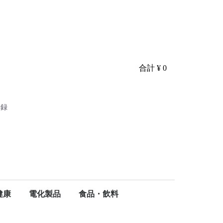
合計
¥ 0
登録
り
健康
電化製品
食品・飲料
ア
ケア
・健康
掃除用品
ティッシュペーパー
タオルペーパー
ウェットティッシュ
ポケットティッシュ
食器洗剤
調理雑貨
キッチンペーパー
ごみ袋・ポリ袋
トイレ洗剤
トイレットペーパー
浴槽洗剤
シャンプー
ボディーソープ
洗濯洗剤
柔軟剤
漂白剤
マスク・ウイルス予防
ハンドソープ
ベビー・オムツ
ヘルスケア
介護用ウェットタオル
生理用品
生活家電
健康家電
電球・電池
シェービング・ムダ毛処理
精肉・肉加工品
生鮮魚介類・水産加工品
麺類
ドリンク・粉末
リンス・トリートメント・コンディショナー
テレビ・パソコン周辺機器
大人用おむつ
軽失禁パッド男性用
軽失禁パッド女性用
牛肉
豚肉
魚
蟹
海老
鰻
海藻