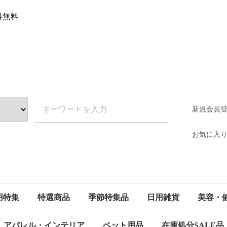
送料無料
新規会員
お気に入
用特集
特選商品
季節特集品
日用雑貨
美容・
ス)
トイレットペーパー(ケース)
ティッシュペーパー(ケース)
キッチンペーパー(ケース)
梅雨特集
便利グッズ＆家電特集
ギフト特集
リビング
キッチン
トイレ
バス
ランドリー
洗顔・メイク落とし
消臭・芳香剤
衛生用品
文具・オフィス用品
カー用品
防犯・防災グッズ
レイングッズ
スキンケ
デンタル
スポーツ
アパレル・インテリア
ペット用品
在庫処分SALE品