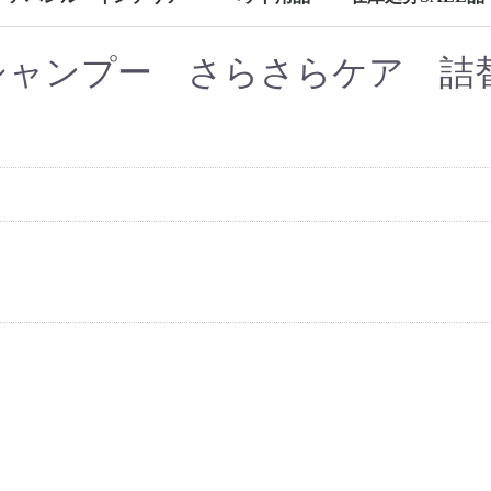
アウトドア
カメラグッズ
寝具
犬用
猫用
ャンプー さらさらケア 詰替