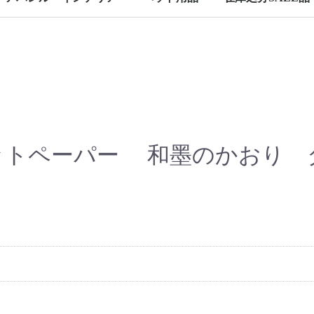
アウトドア
カメラグッズ
寝具
犬用
猫用
トペーパー 和墨のかおり ダ