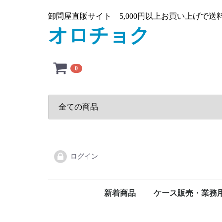
卸問屋直販サイト 5,000円以上お買い上げで
オロチョク
0
ログイン
新着商品
ケース販売・業務
タオルペーパー(ケー
その他(ケース)