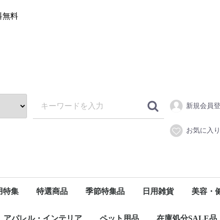
送料無料
新規会員
お気に入
用特集
特選商品
季節特集品
日用雑貨
美容・
ス)
トイレットペーパー(ケース)
ティッシュペーパー(ケース)
キッチンペーパー(ケース)
梅雨特集
便利グッズ＆家電特集
ギフト特集
リビング
キッチン
トイレ
バス
ランドリー
洗顔・メイク落とし
消臭・芳香剤
衛生用品
文具・オフィス用品
カー用品
防犯・防災グッズ
レイングッズ
スキンケ
デンタル
スポーツ
アパレル・インテリア
ペット用品
在庫処分SALE品