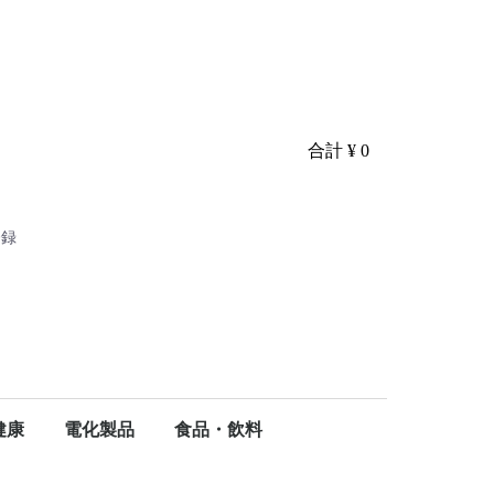
合計
¥ 0
登録
り
健康
電化製品
食品・飲料
ア
ケア
・健康
掃除用品
ティッシュペーパー
タオルペーパー
ウェットティッシュ
ポケットティッシュ
食器洗剤
調理雑貨
キッチンペーパー
ごみ袋・ポリ袋
トイレ洗剤
トイレットペーパー
浴槽洗剤
シャンプー
ボディーソープ
洗濯洗剤
柔軟剤
漂白剤
マスク・ウイルス予防
ハンドソープ
ベビー・オムツ
ヘルスケア
介護用ウェットタオル
生理用品
生活家電
健康家電
電球・電池
シェービング・ムダ毛処理
精肉・肉加工品
生鮮魚介類・水産加工品
麺類
ドリンク・粉末
リンス・トリートメント・コンディショナー
テレビ・パソコン周辺機器
大人用おむつ
軽失禁パッド男性用
軽失禁パッド女性用
牛肉
豚肉
魚
蟹
海老
鰻
海藻