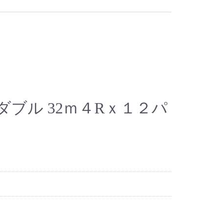
ブル 32ｍ４Rｘ１２パ