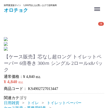
Menu
卸問屋直販サイト 5,000円以上お買い上げで送料無料
オロチョク
0
【ケース販売】芯なし超ロング トイレットペ
ーパー 6倍巻き 300ｍ シングル 2ロールx8パッ
ク
通常価格：
¥ 4,840
税込
¥ 4,840
税込
商品コード：
KS4902727013447
関連カテゴリ
日用雑貨
トイレ
トイレットペーパー
ケース販売・業務用特集