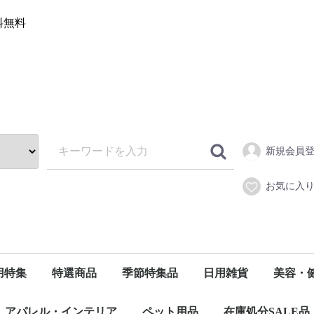
送料無料
新規会員
お気に入
用特集
特選商品
季節特集品
日用雑貨
美容・
ス)
トイレットペーパー(ケース)
ティッシュペーパー(ケース)
キッチンペーパー(ケース)
梅雨特集
便利グッズ＆家電特集
ギフト特集
リビング
キッチン
トイレ
バス
ランドリー
洗顔・メイク落とし
消臭・芳香剤
衛生用品
文具・オフィス用品
カー用品
防犯・防災グッズ
レイングッズ
スキンケ
デンタル
スポーツ
アパレル・インテリア
ペット用品
在庫処分SALE品