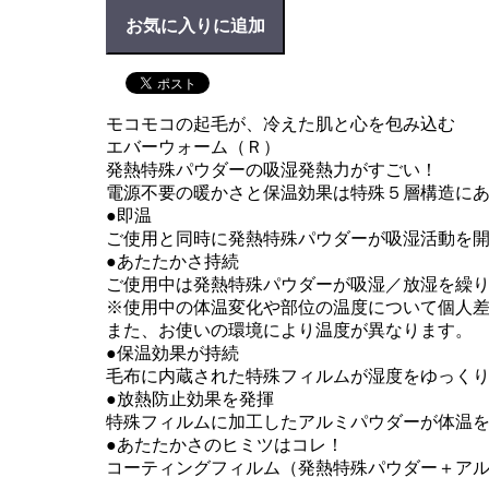
お気に入りに追加
モコモコの起毛が、冷えた肌と心を包み込む
エバーウォーム（Ｒ）
発熱特殊パウダーの吸湿発熱力がすごい！
電源不要の暖かさと保温効果は特殊５層構造に
●即温
ご使用と同時に発熱特殊パウダーが吸湿活動を
●あたたかさ持続
ご使用中は発熱特殊パウダーが吸湿／放湿を繰
※使用中の体温変化や部位の温度について個人
また、お使いの環境により温度が異なります。
●保温効果が持続
毛布に内蔵された特殊フィルムが湿度をゆっく
●放熱防止効果を発揮
特殊フィルムに加工したアルミパウダーが体温
●あたたかさのヒミツはコレ！
コーティングフィルム（発熱特殊パウダー＋ア