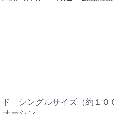
アウトドア
カメラグッズ
寝具
犬用
猫用
ッド シングルサイズ（約１０
3 オーシン