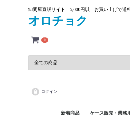
卸問屋直販サイト 5,000円以上お買い上げで
オロチョク
0
ログイン
新着商品
ケース販売・業務
タオルペーパー(ケー
その他(ケース)