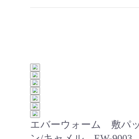
エバーウォーム 敷パ
ン/キャメル EW-900