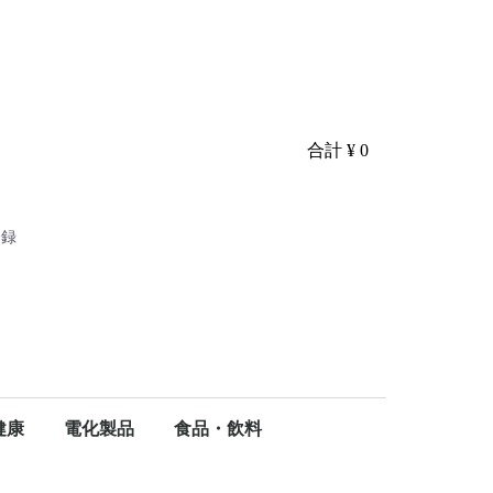
合計
¥ 0
登録
り
健康
電化製品
食品・飲料
ア
ケア
・健康
掃除用品
ティッシュペーパー
タオルペーパー
ウェットティッシュ
ポケットティッシュ
食器洗剤
調理雑貨
キッチンペーパー
ごみ袋・ポリ袋
トイレ洗剤
トイレットペーパー
浴槽洗剤
シャンプー
ボディーソープ
洗濯洗剤
柔軟剤
漂白剤
マスク・ウイルス予防
ハンドソープ
ベビー・オムツ
ヘルスケア
介護用ウェットタオル
生理用品
生活家電
健康家電
電球・電池
シェービング・ムダ毛処理
精肉・肉加工品
生鮮魚介類・水産加工品
麺類
ドリンク・粉末
リンス・トリートメント・コンディショナー
テレビ・パソコン周辺機器
大人用おむつ
軽失禁パッド男性用
軽失禁パッド女性用
牛肉
豚肉
魚
蟹
海老
鰻
海藻