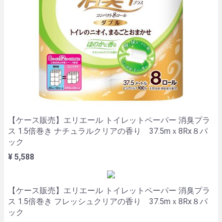
【ケース販売】エリエール トイレットペーパー 消臭プラ
ス 1.5倍巻き ナチュラルクリアの香り 37.5mｘ8Rx８パ
ック
¥ 5,588
【ケース販売】エリエール トイレットペーパー 消臭プラ
ス 1.5倍巻き フレッシュクリアの香り 37.5mｘ8Rx８パ
ック