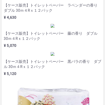
【ケース販売】トイレットペーパー ラベンダーの香り
ダブル 30ｍ４Rｘ１２パック
¥ 4,630
【ケース販売】トイレットペーパー 藤の香り ダブル
30ｍ４Rｘ１２パック
¥ 5,070
【ケース販売】トイレットペーパー 黒バラの香り ダブ
ル 30ｍ４Rｘ１２パック
¥ 5,120